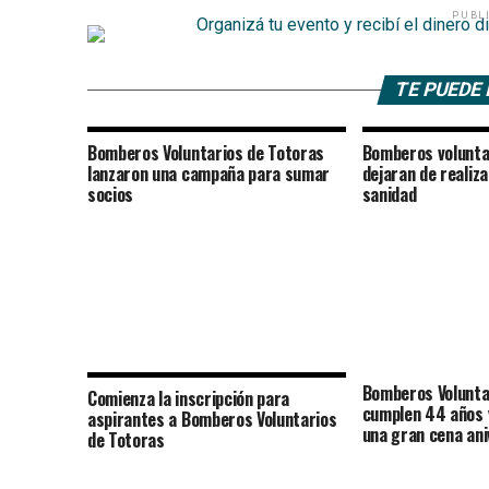
PUBL
TE PUEDE
Bomberos Voluntarios de Totoras
Bomberos volunta
lanzaron una campaña para sumar
dejaran de realiz
socios
sanidad
Bomberos Volunta
Comienza la inscripción para
cumplen 44 años y
aspirantes a Bomberos Voluntarios
una gran cena ani
de Totoras