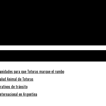
 de San Genaro
tunidades para que Totoras marque el rumbo
alud Animal de Totoras
rativos de tránsito
internacional en Argentina