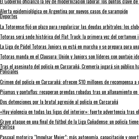
El Gobierno oficializó la ley de modernización laboral: los puntos clave d
Alerta epidemiológica en Argentina por nuevos casos de sarampión
Deportes
La Totorense fijó un plazo para regularizar las deudas arbitrales: los clu
Totoras será sede histórica del Flat Track: la primera vez del certamen 
La Liga de Pádel Totoras Juniors ya está en marcha y se prepara para un
Totoras manda en el Clausura: Unión y Juniors son líderes con puntaje id
Tras el asesinato del policía en Carcarañá, Cremería jugará sin público 
Policiales
Crimen del policía en Carcarañá: ofrecen $10 millones de recompensa a 
Pijamas y pantuflas: recuperan prendas robadas tras un allanamiento e
Dos detenciones por la brutal agresión al policía en Carcarañá
«Hay violencia en todas las ligas del interior»: fuerte advertencia tras el
Grave ataque en una final de fútbol de la Liga Cañadense: un policía tien
Política
Pascual motoriza “Impulsar Mujer”: más autonomía, capacitación y opor