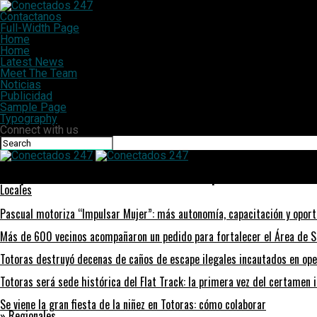
Contactanos
Full-Width Page
Home
Home
Latest News
Meet The Team
Noticias
Publicidad
Sample Page
Typography
Connect with us
Conectados 247
Búsqueda laboral: La fundación AFIDI busca personal en la ciudad
Locales
Pascual motoriza “Impulsar Mujer”: más autonomía, capacitación y opor
Más de 600 vecinos acompañaron un pedido para fortalecer el Área de S
Totoras destruyó decenas de caños de escape ilegales incautados en ope
Totoras será sede histórica del Flat Track: la primera vez del certamen 
Se viene la gran fiesta de la niñez en Totoras: cómo colaborar
» Regionales