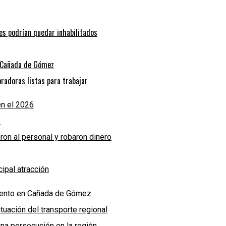
bes podrían quedar inhabilitados
n Cañada de Gómez
radoras listas para trabajar
n el 2026
o
eron al personal y robaron dinero
ipal atracción
miento en Cañada de Gómez
uación del transporte regional
una persecución en la región