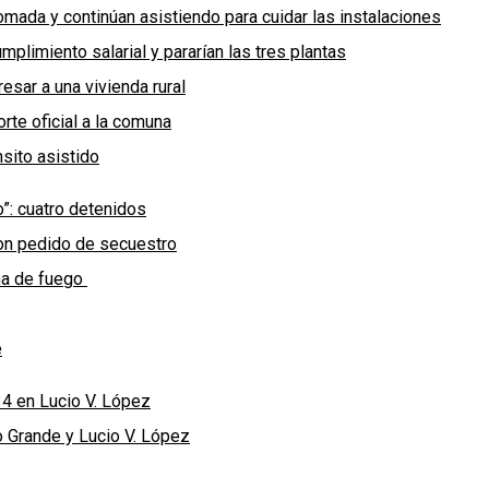
omada y continúan asistiendo para cuidar las instalaciones
plimiento salarial y pararían las tres plantas
esar a una vivienda rural
rte oficial a la comuna
sito asistido
o”: cuatro detenidos
con pedido de secuestro
rma de fuego
e
34 en Lucio V. López
o Grande y Lucio V. López