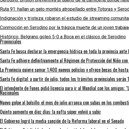
Ruta 91: hallan un gato montés atropellado entre Totoras y Sero
Indignación y tristeza: robaron el estudio de streaming comunit
Conmoción en Serodino por la trágica muerte de un joven trabaja
Histórico: Belgrano goleó 5-0 a Boca en el clásico de Serodino
Provinciales
Santa Fe busca declarar la emergencia hídrica en toda la provincia ante l
Santa Fe adhiere definitivamente al Régimen de Protección del Niño con
La Provincia quiere sumar 1.400 nuevos policías y ofrece becas de hast
Santa Fe digital: a partir de julio, todos los trámites provinciales será
El intendente de Funes pidió licencia para ir al Mundial con los amigos: 
Nacionales
Nuevo golpe al bolsillo: el mes de julio arranca con subas en los combust
Quinto aumento en diez días: la nafta súper volvió a subir
El Gobierno logró la media sanción de la Reforma laboral en el Senado