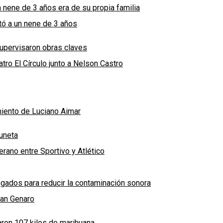
n nene de 3 años era de su propia familia
ató a un nene de 3 años
supervisaron obras claves
tro El Círculo junto a Nelson Castro
imiento de Luciano Aimar
uneta
rano entre Sportivo y Atlético
ados para reducir la contaminación sonora
San Genaro
laron 107 kilos de marihuana