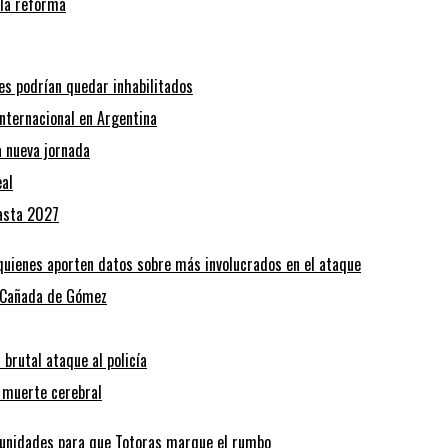
e la reforma
bes podrían quedar inhabilitados
internacional en Argentina
a nueva jornada
eal
hasta 2027
quienes aporten datos sobre más involucrados en el ataque
n Cañada de Gómez
 brutal ataque al policía
e muerte cerebral
tunidades para que Totoras marque el rumbo