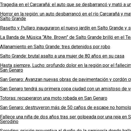
Tragedia en el Carcarañá: el auto que se desbarrancó y mató a u
Horror en la región: un auto desbarrancó en el río Carcarañá y m
Salto Grande
Rasetto y Pullaro inauguraron el nuevo jardín en Salto Grande y 
La Banda de Música “Alte. Brown” de Salto Grande brilló en el Tea
Allanamiento en Salto Grande: tres detenidos por robo
Salto Grande: brutal asalto a una mujer de 80 años en su casa
Hasta siempre, Lucho: profundo dolor en la región por el fallec
San Genaro
San Genaro: Avanzan nuevas obras de pavimentación y cordón c
San Genaro tendrá su primera copa ciudad con un amistoso de ve
Totoras: recuperaron una moto robada en San Genaro
San Genaro: destruyeron más de 50 caños de escape no homolog
Fallece una niña de dos años tras ser golpeada por una reja en 
Serodino
Serodino: prisión preventiva al dueño de la carnicería donde hal