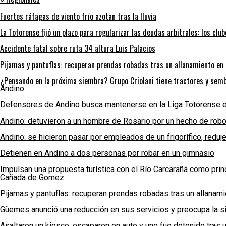
Fuertes ráfagas de viento frío azotan tras la lluvia
La Totorense fijó un plazo para regularizar las deudas arbitrales: los clu
Accidente fatal sobre ruta 34 altura Luis Palacios
Pijamas y pantuflas: recuperan prendas robadas tras un allanamiento e
¿Pensando en la próxima siembra? Grupo Criolani tiene tractores y semb
Andino
Defensores de Andino busca mantenerse en la Liga Totorense e
Andino: detuvieron a un hombre de Rosario por un hecho de rob
Andino: se hicieron pasar por empleados de un frigorífico, reduj
Detienen en Andino a dos personas por robar en un gimnasio
Impulsan una propuesta turística con el Río Carcarañá como princ
Cañada de Gomez
Pijamas y pantuflas: recuperan prendas robadas tras un allana
Güemes anunció una reducción en sus servicios y preocupa la sit
Asaltaron un kiosco, escaparon en auto y uno fue detenido tras 