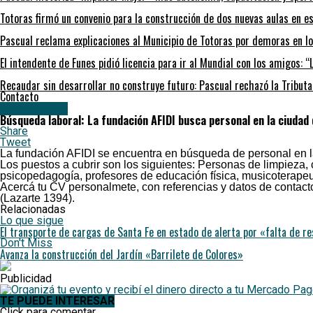
Totoras firmó un convenio para la construcción de dos nuevas aulas en es
Pascual reclama explicaciones al Municipio de Totoras por demoras en l
El intendente de Funes pidió licencia para ir al Mundial con los amigos: 
Recaudar sin desarrollar no construye futuro: Pascual rechazó la Tribut
Contacto
» Regionales
Búsqueda laboral: La fundación AFIDI busca personal en la ciudad
Share
Tweet
La fundación AFIDI se encuentra en búsqueda de personal en l
Los puestos a cubrir son los siguientes: Personas de limpieza, c
psicopedagogía, profesores de educación física, musicoterapeut
Acercá tu CV personalmete, con referencias y datos de contact
(Lazarte 1394).
Relacionadas
Lo que sigue
El transporte de cargas de Santa Fe en estado de alerta por «falta de re
Don't Miss
Avanza la construcción del Jardín «Barrilete de Colores»
Publicidad
TE PUEDE INTERESAR
Click para comentar