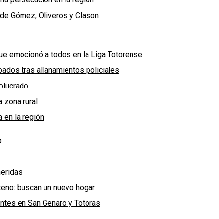
 de Gómez, Oliveros y Clason
ue emocionó a todos en la Liga Totorense
ados tras allanamientos policiales
volucrado
a zona rural
 en la región
o
 heridas
teno: buscan un nuevo hogar
entes en San Genaro y Totoras