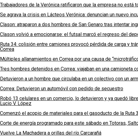
Trabajadores de la Verónica ratificaron que la empresa no está t
Se agrava la crisis en Lácteos Verónica: denuncian un nuevo incum
Clason: atraparon a dos hombres de San Genaro tras intentar ingr
Clason volvió a emocionarse: el futsal marcó el regreso del depo
Ruta 34: colisión entre camiones provocó pérdida de carga y trán
Correa
Múltiples allanamientos en Correa por una causa de “microtráfic
Tres hombres detenidos en Correa: viajaban en una camioneta 
Detuvieron a un hombre que circulaba en un colectivo con un a
Correa: Detuvieron un automóvil con pedido de secuestro
Robó 13 celulares en un comercio, lo detuvieron y ya quedó libr
Lucio V. López
Comenzó el acopio de materiales para el gasoducto de la Ruta 
Corte de energía programado para este sábado en Totoras, Salt
Vuelve La Machadera a orillas del río Carcarañá