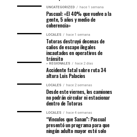
UNCATEGORIZED
hace 1 semana
Pascual: «El 40% que vuelve a la
gente, 5 años y medio de
coherencia»
LOCALES
hace 1 semana
Totoras destruyó decenas de
caños de escape ilegales
incautados en operativos de
tránsito
» REGIONALES
hace 2 días
Accidente fatal sobre ruta 34
altura Luis Palacios
LOCALES
hace 2 semanas
Desde este viernes, los camiones
no podrán circular ni estacionar
dentro de Totoras
LOCALES
hace 4 semanas
“Vínculos que Sanan”: Pascual
presentó un programa para que
ningún adulto mayor esté solo