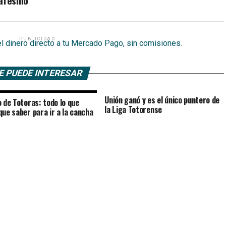
afesino
PUBLICIDAD
E PUEDE INTERESAR
Unión ganó y es el único puntero de
o de Totoras: todo lo que
la Liga Totorense
que saber para ir a la cancha