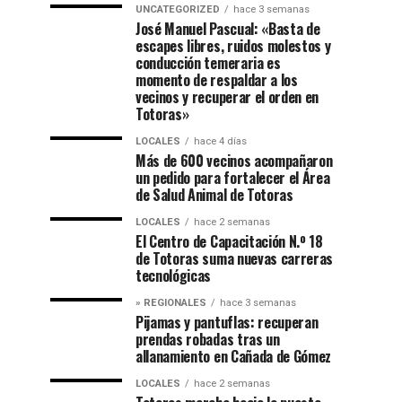
UNCATEGORIZED
hace 3 semanas
José Manuel Pascual: «Basta de
escapes libres, ruidos molestos y
conducción temeraria es
momento de respaldar a los
vecinos y recuperar el orden en
Totoras»
LOCALES
hace 4 días
Más de 600 vecinos acompañaron
un pedido para fortalecer el Área
de Salud Animal de Totoras
LOCALES
hace 2 semanas
El Centro de Capacitación N.º 18
de Totoras suma nuevas carreras
tecnológicas
» REGIONALES
hace 3 semanas
Pijamas y pantuflas: recuperan
prendas robadas tras un
allanamiento en Cañada de Gómez
LOCALES
hace 2 semanas