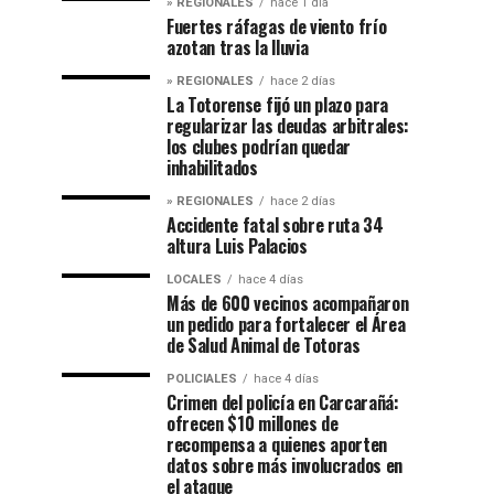
» REGIONALES
hace 1 día
Fuertes ráfagas de viento frío
azotan tras la lluvia
» REGIONALES
hace 2 días
La Totorense fijó un plazo para
regularizar las deudas arbitrales:
los clubes podrían quedar
inhabilitados
» REGIONALES
hace 2 días
Accidente fatal sobre ruta 34
altura Luis Palacios
LOCALES
hace 4 días
Más de 600 vecinos acompañaron
un pedido para fortalecer el Área
de Salud Animal de Totoras
POLICIALES
hace 4 días
Crimen del policía en Carcarañá:
ofrecen $10 millones de
recompensa a quienes aporten
datos sobre más involucrados en
el ataque