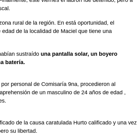
 Finalmente, este viernes el ladrón fue detenido, pero a
scal.
ona rural de la región. En está oportunidad, el
edad de la localidad de Maciel que tiene una
habían sustraído
una pantalla solar, un boyero
na batería.
as por personal de Comisaría 9na, procedieron al
la aprehensión de un masculino de 24 años de edad ,
les.
ificado de la causa caratulada Hurto calificado y una vez
ero su libertad.