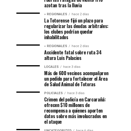
azotan tras la lluvia
» REGIONALES
hace 2 días
La Totorense fijó un plazo para
regularizar las deudas arbitrales:
los clubes podrían quedar
inhabilitados
» REGIONALES
hace 2 días
Accidente fatal sobre ruta 34
altura Luis Palacios
LOCALES
hace 3 días
Más de 600 vecinos acompañaron
un pedido para fortalecer el Área
de Salud Animal de Totoras
POLICIALES
hace 3 días
Crimen del policía en Carcarañá:
ofrecen $10 millones de
recompensa a quienes aporten
datos sobre más involucrados en
el ataque
UNCATEGORIZED
hace 6 días