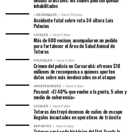
deudas arbitrales: los clubes podrían quedar
inhabilitados
» REGIONALES
hace 10 horas
Accidente fatal sobre ruta 34 altura Luis
Palacios
LOCALES
hace 2 días
Más de 600 vecinos acompañaron un pedido
para fortalecer el Área de Salud Animal de
Totoras
POLICIALES
hace 2 días
Crimen del policía en Carcarañá: ofrecen $10
millones de recompensa a quienes aporten
datos sobre más involucrados en el ataque
UNCATEGORIZED
hace 5 días
Pascual: «El 40% que vuelve a la gente, 5 años y
medio de coherencia»
LOCALES
hace 6 días
Totoras destruyó decenas de caños de escape
ilegales incautados en operativos de tránsito
DEPORTES
hace 6 días
Totoras será sede histórica del Flat Track: la