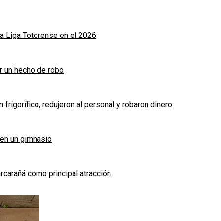
a Liga Totorense en el 2026
r un hecho de robo
frigorífico, redujeron al personal y robaron dinero
 en un gimnasio
arcarañá como principal atracción