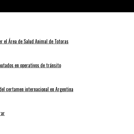
de la Liga Totorense
r el Área de Salud Animal de Totoras
autados en operativos de tránsito
 del certamen internacional en Argentina
rar