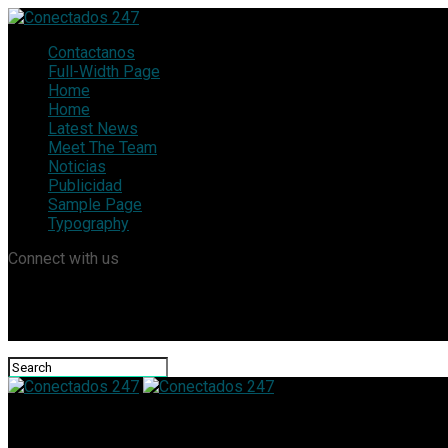
Contactanos
Full-Width Page
Home
Home
Latest News
Meet The Team
Noticias
Publicidad
Sample Page
Typography
Connect with us
Conectados 247