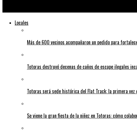
Con el foco en el clásico de Serodino, se conoció el cronograma 
Locales
Más de 600 vecinos acompañaron un pedido para fortalece
Totoras destruyó decenas de caños de escape ilegales inc
Totoras será sede histórica del Flat Track: la primera vez
Se viene la gran fiesta de la niñez en Totoras: cómo colabo