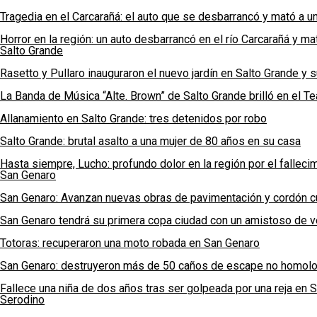
Tragedia en el Carcarañá: el auto que se desbarrancó y mató a u
Horror en la región: un auto desbarrancó en el río Carcarañá y m
Salto Grande
Rasetto y Pullaro inauguraron el nuevo jardín en Salto Grande y 
La Banda de Música “Alte. Brown” de Salto Grande brilló en el Tea
Allanamiento en Salto Grande: tres detenidos por robo
Salto Grande: brutal asalto a una mujer de 80 años en su casa
Hasta siempre, Lucho: profundo dolor en la región por el fallec
San Genaro
San Genaro: Avanzan nuevas obras de pavimentación y cordón c
San Genaro tendrá su primera copa ciudad con un amistoso de ve
Totoras: recuperaron una moto robada en San Genaro
San Genaro: destruyeron más de 50 caños de escape no homolog
Fallece una niña de dos años tras ser golpeada por una reja en 
Serodino