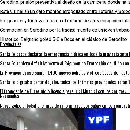
Serodino: prisión preventiva al dueño de la carnicería donde hal
Ruta 91: hallan un gato montés atropellado entre Totoras y Sero
Indignación y tristeza: robaron el estudio de streaming comunit
Conmoción en Serodino por la trágica muerte de un joven trabaja
Histórico: Belgrano goleó 5-0 a Boca en el clásico de Serodino
Provinciales
Santa Fe busca declarar la emergencia hídrica en toda la provincia ante l
Santa Fe adhiere definitivamente al Régimen de Protección del Niño con
La Provincia quiere sumar 1.400 nuevos policías y ofrece becas de hast
Santa Fe digital: a partir de julio, todos los trámites provinciales será
El intendente de Funes pidió licencia para ir al Mundial con los amigos: 
Nacionales
Nuevo golpe al bolsillo: el mes de julio arranca con subas en los combust