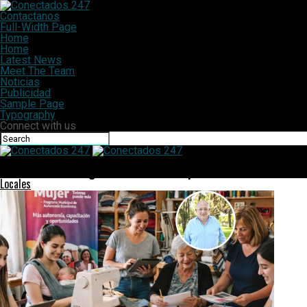
Contactanos
Full-Width Page
Home
Home
Latest News
Meet The Team
Noticias
Publicidad
Sample Page
Typography
Connect with us
Conectados 247
Debuta la libreta digital en las escuelas primarias santafesinas
Locales