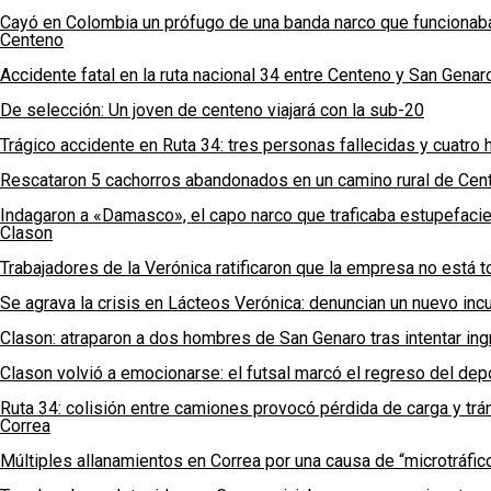
Cayó en Colombia un prófugo de una banda narco que funcionaba
Centeno
Accidente fatal en la ruta nacional 34 entre Centeno y San Genar
De selección: Un joven de centeno viajará con la sub-20
Trágico accidente en Ruta 34: tres personas fallecidas y cuatro
Rescataron 5 cachorros abandonados en un camino rural de Cen
Indagaron a «Damasco», el capo narco que traficaba estupefaci
Clason
Trabajadores de la Verónica ratificaron que la empresa no está t
Se agrava la crisis en Lácteos Verónica: denuncian un nuevo incum
Clason: atraparon a dos hombres de San Genaro tras intentar ingr
Clason volvió a emocionarse: el futsal marcó el regreso del depo
Ruta 34: colisión entre camiones provocó pérdida de carga y trán
Correa
Múltiples allanamientos en Correa por una causa de “microtráfic