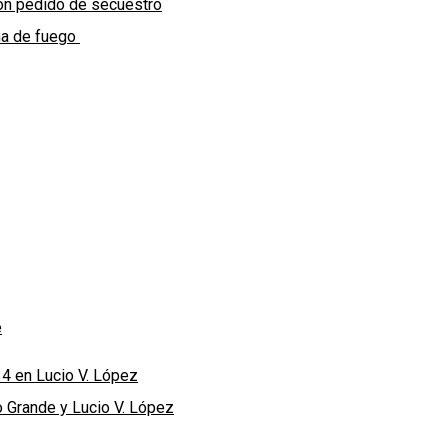
con pedido de secuestro
rma de fuego
e
34 en Lucio V. López
o Grande y Lucio V. López