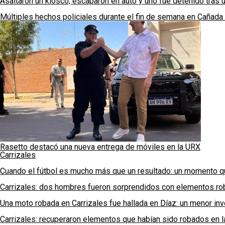
Asaltaron un kiosco, escaparon en auto y uno fue detenido tras 
Múltiples hechos policiales durante el fin de semana en Cañada
Rasetto destacó una nueva entrega de móviles en la URX
Carrizales
Cuando el fútbol es mucho más que un resultado: un momento q
Carrizales: dos hombres fueron sorprendidos con elementos rob
Una moto robada en Carrizales fue hallada en Díaz: un menor in
Carrizales: recuperaron elementos que habían sido robados en l