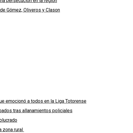
una persecución en la región
 de Gómez, Oliveros y Clason
ue emocionó a todos en la Liga Totorense
ados tras allanamientos policiales
volucrado
a zona rural