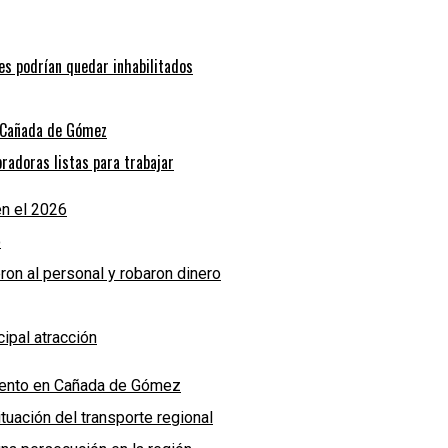
bes podrían quedar inhabilitados
n Cañada de Gómez
radoras listas para trabajar
n el 2026
o
eron al personal y robaron dinero
ipal atracción
miento en Cañada de Gómez
uación del transporte regional