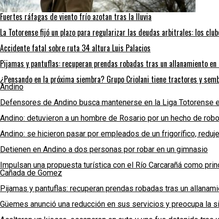
Fuertes ráfagas de viento frío azotan tras la lluvia
La Totorense fijó un plazo para regularizar las deudas arbitrales: los clu
Accidente fatal sobre ruta 34 altura Luis Palacios
Pijamas y pantuflas: recuperan prendas robadas tras un allanamiento e
¿Pensando en la próxima siembra? Grupo Criolani tiene tractores y semb
Andino
Defensores de Andino busca mantenerse en la Liga Totorense e
Andino: detuvieron a un hombre de Rosario por un hecho de rob
Andino: se hicieron pasar por empleados de un frigorífico, reduj
Detienen en Andino a dos personas por robar en un gimnasio
Impulsan una propuesta turística con el Río Carcarañá como princ
Cañada de Gomez
Pijamas y pantuflas: recuperan prendas robadas tras un allana
Güemes anunció una reducción en sus servicios y preocupa la sit