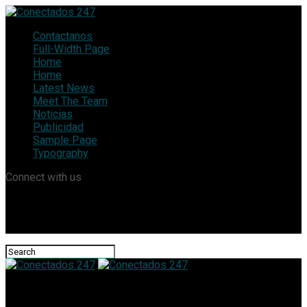
Contactanos
Full-Width Page
Home
Home
Latest News
Meet The Team
Noticias
Publicidad
Sample Page
Typography
Connect with us
Conectados 247