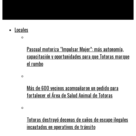
Denunciaron el robo de cuatro celulares en un boliche de
Totoras
Locales
Pascual motoriza “Impulsar Mujer”: más autonomía,
capacitación y oportunidades para que Totoras marque
el rumbo
Más de 600 vecinos acompañaron un pedido para
fortalecer el Área de Salud Animal de Totoras
Totoras destruyó decenas de caños de escape ilegales
incautados en operativos de tránsito