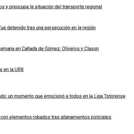
 y preocupa la situación del transporte regional
fue detenido tras una persecución en la región
e semana en Cañada de Gómez, Oliveros y Clason
s en la URX
ado: un momento que emocionó a todos en la Liga Totorense
 con elementos robados tras allanamientos policiales