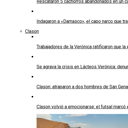
Rescataron 5 cachorros abandonados en un ca
Indagaron a «Damasco», el capo narco que tra
Clason
Trabajadores de la Verónica ratificaron que l
Se agrava la crisis en Lácteos Verónica: denun
Clason: atraparon a dos hombres de San Genaro 
Clason volvió a emocionarse: el futsal marcó e