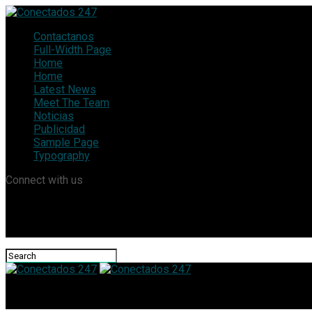
Contactanos
Full-Width Page
Home
Home
Latest News
Meet The Team
Noticias
Publicidad
Sample Page
Typography
Connect with us
Conectados 247