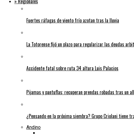
» Regionales
Fuertes ráfagas de viento frío azotan tras la lluvia
La Totorense fijó un plazo para regularizar las deudas arbi
Accidente fatal sobre ruta 34 altura Luis Palacios
Pijamas y pantuflas: recuperan prendas robadas tras un 
¿Pensando en la próxima siembra? Grupo Criolani tiene tr
Andino