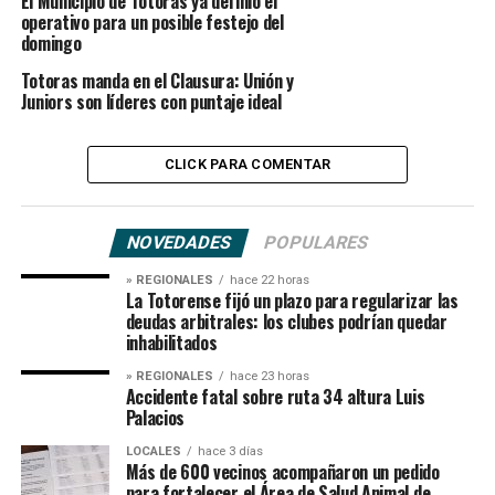
El Municipio de Totoras ya definió el
operativo para un posible festejo del
domingo
Totoras manda en el Clausura: Unión y
Juniors son líderes con puntaje ideal
CLICK PARA COMENTAR
NOVEDADES
POPULARES
» REGIONALES
hace 22 horas
La Totorense fijó un plazo para regularizar las
deudas arbitrales: los clubes podrían quedar
inhabilitados
» REGIONALES
hace 23 horas
Accidente fatal sobre ruta 34 altura Luis
Palacios
LOCALES
hace 3 días
Más de 600 vecinos acompañaron un pedido
para fortalecer el Área de Salud Animal de