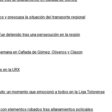
 y preocupa la situación del transporte regional
fue detenido tras una persecución en la región
e semana en Cañada de Gómez, Oliveros y Clason
s en la URX
ado: un momento que emocionó a todos en la Liga Totorense
 con elementos robados tras allanamientos policiales