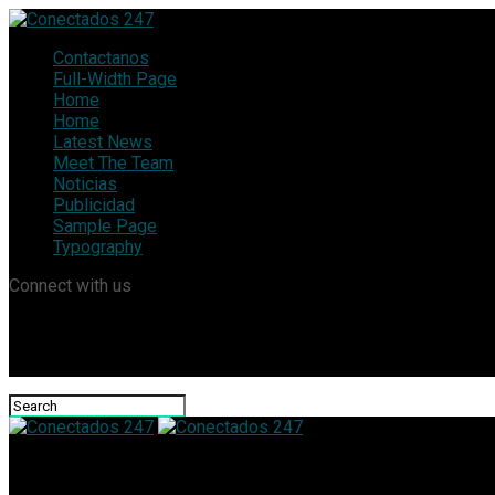
Contactanos
Full-Width Page
Home
Home
Latest News
Meet The Team
Noticias
Publicidad
Sample Page
Typography
Connect with us
Conectados 247