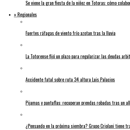
Se viene la gran fiesta de la niñez en Totoras: cómo colabo
» Regionales
Fuertes ráfagas de viento frío azotan tras la lluvia
La Totorense fijó un plazo para regularizar las deudas arbi
Accidente fatal sobre ruta 34 altura Luis Palacios
Pijamas y pantuflas: recuperan prendas robadas tras un 
¿Pensando en la próxima siembra? Grupo Criolani tiene tr