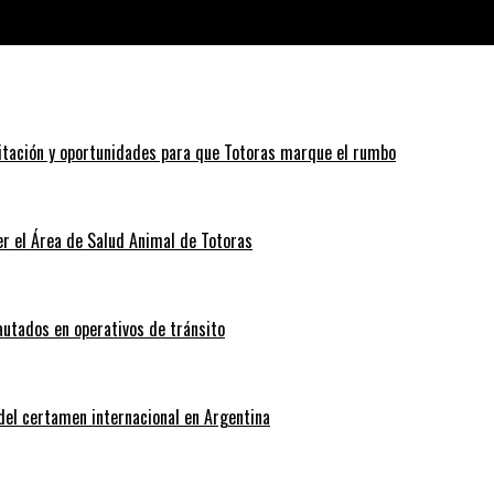
 capacitación de sus profesores
itación y oportunidades para que Totoras marque el rumbo
r el Área de Salud Animal de Totoras
autados en operativos de tránsito
 del certamen internacional en Argentina