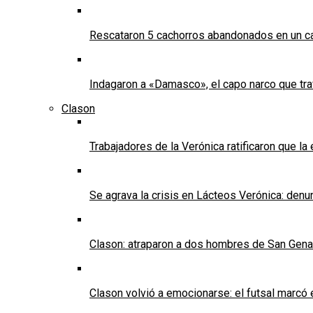
Rescataron 5 cachorros abandonados en un ca
Indagaron a «Damasco», el capo narco que tra
Clason
Trabajadores de la Verónica ratificaron que l
Se agrava la crisis en Lácteos Verónica: denun
Clason: atraparon a dos hombres de San Genaro 
Clason volvió a emocionarse: el futsal marcó e