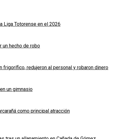
a Liga Totorense en el 2026
r un hecho de robo
frigorífico, redujeron al personal y robaron dinero
 en un gimnasio
arcarañá como principal atracción
das tras un allanamiento en Cañada de Gómez