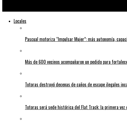
El CATJ firmó un Convenio con una institución educativa para la
Locales
Pascual motoriza “Impulsar Mujer”: más autonomía, capac
Más de 600 vecinos acompañaron un pedido para fortalece
Totoras destruyó decenas de caños de escape ilegales inc
Totoras será sede histórica del Flat Track: la primera vez