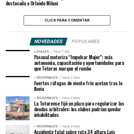
destacada a Orlando Milani
CLICK PARA COMENTAR
NOVEDADES
POPULARES
LOCALES
hace 1 día
Pascual motoriza “Impulsar Mujer”: más
autonomía, capacitación y oportunidades para
que Totoras marque el rumbo
» REGIONALES
hace 2 días
Fuertes ráfagas de viento frío azotan tras la
lluvia
» REGIONALES
hace 3 días
La Totorense fijó un plazo para regularizar las
deudas arbitrales: los clubes podrían quedar
inhabilitados
» REGIONALES
hace 3 días
Accidente fatal sobre ruta 34 altura Luis