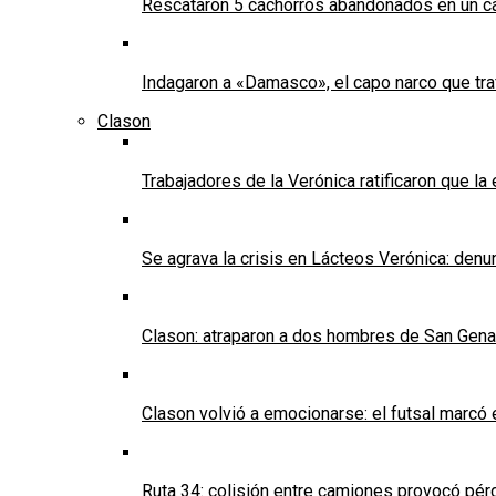
Rescataron 5 cachorros abandonados en un ca
Indagaron a «Damasco», el capo narco que tra
Clason
Trabajadores de la Verónica ratificaron que l
Se agrava la crisis en Lácteos Verónica: denun
Clason: atraparon a dos hombres de San Genaro 
Clason volvió a emocionarse: el futsal marcó e
Ruta 34: colisión entre camiones provocó pérd