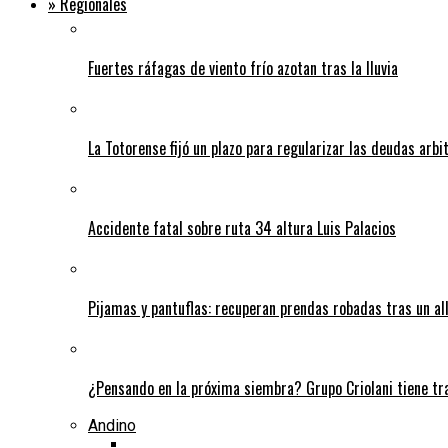
» Regionales
Fuertes ráfagas de viento frío azotan tras la lluvia
La Totorense fijó un plazo para regularizar las deudas arbi
Accidente fatal sobre ruta 34 altura Luis Palacios
Pijamas y pantuflas: recuperan prendas robadas tras un 
¿Pensando en la próxima siembra? Grupo Criolani tiene tr
Andino