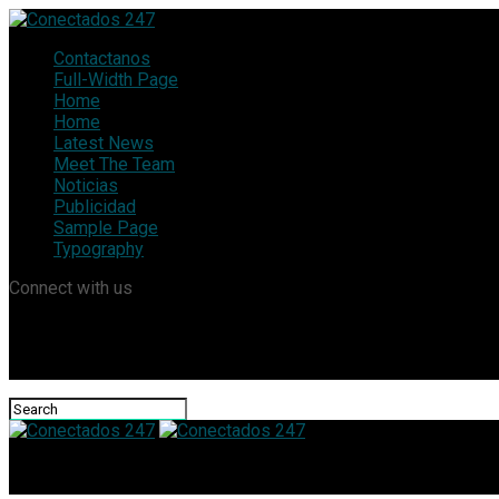
Contactanos
Full-Width Page
Home
Home
Latest News
Meet The Team
Noticias
Publicidad
Sample Page
Typography
Connect with us
Conectados 247