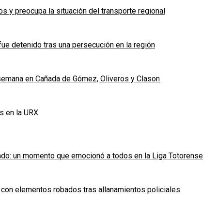
 y preocupa la situación del transporte regional
fue detenido tras una persecución en la región
e semana en Cañada de Gómez, Oliveros y Clason
s en la URX
ado: un momento que emocionó a todos en la Liga Totorense
 con elementos robados tras allanamientos policiales