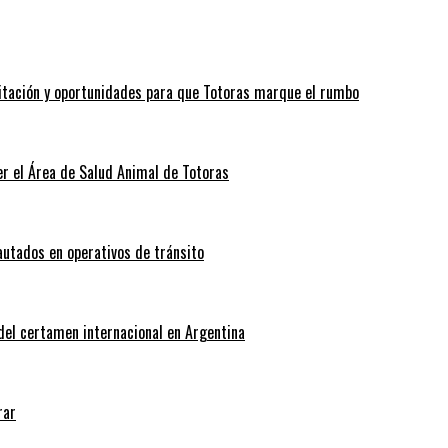
itación y oportunidades para que Totoras marque el rumbo
r el Área de Salud Animal de Totoras
autados en operativos de tránsito
 del certamen internacional en Argentina
rar