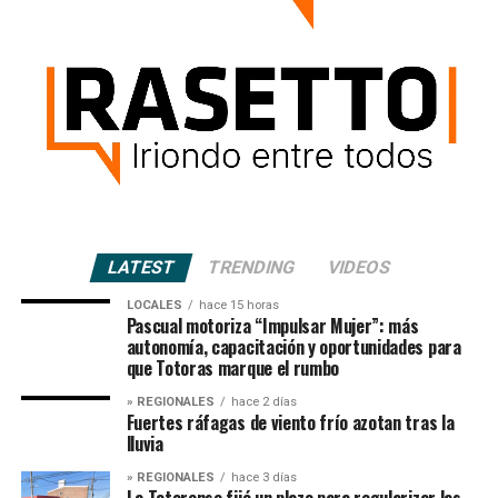
LATEST
TRENDING
VIDEOS
LOCALES
hace 15 horas
Pascual motoriza “Impulsar Mujer”: más
autonomía, capacitación y oportunidades para
que Totoras marque el rumbo
» REGIONALES
hace 2 días
Fuertes ráfagas de viento frío azotan tras la
lluvia
» REGIONALES
hace 3 días
La Totorense fijó un plazo para regularizar las