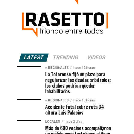
LATEST
TRENDING
VIDEOS
» REGIONALES
hace 12 horas
La Totorense fijó un plazo para
regularizar las deudas arbitrales:
los clubes podrían quedar
inhabilitados
» REGIONALES
hace 13 horas
Accidente fatal sobre ruta 34
altura Luis Palacios
LOCALES
hace 2 días
Más de 600 vecinos acompañaron
un pedido para fortalecer el Área