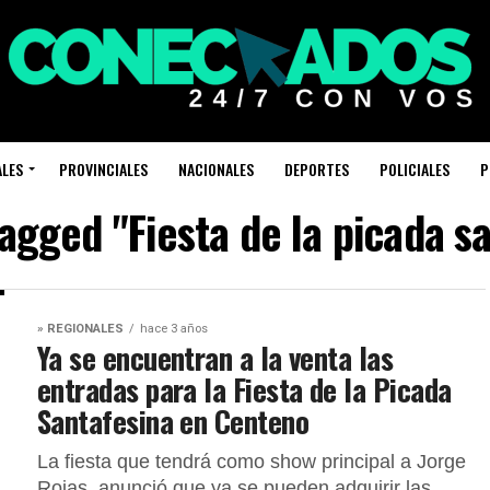
ALES
PROVINCIALES
NACIONALES
DEPORTES
POLICIALES
P
tagged "Fiesta de la picada s
» REGIONALES
hace 3 años
Ya se encuentran a la venta las
entradas para la Fiesta de la Picada
Santafesina en Centeno
La fiesta que tendrá como show principal a Jorge
Rojas, anunció que ya se pueden adquirir las