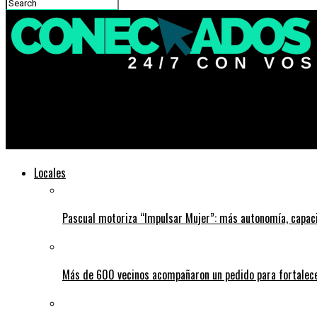
Conectados 247
Ya se encuentran a la venta las entradas para la Fiesta de la P
Locales
Pascual motoriza “Impulsar Mujer”: más autonomía, capac
Más de 600 vecinos acompañaron un pedido para fortalece