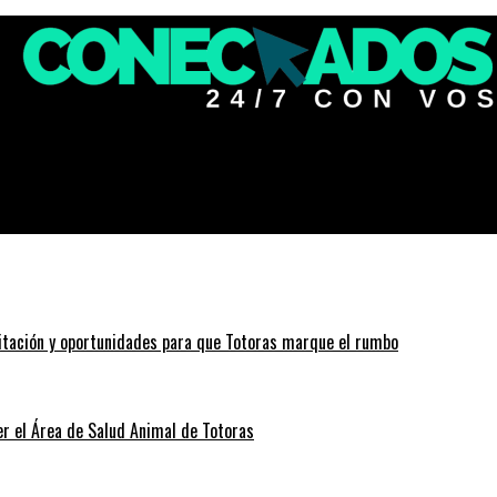
icada Santafesina en Centeno
itación y oportunidades para que Totoras marque el rumbo
r el Área de Salud Animal de Totoras