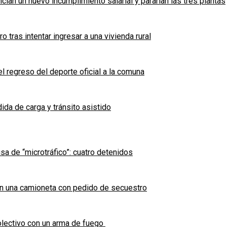
cian un nuevo incumplimiento salarial y pararían las tres plantas
tras intentar ingresar a una vivienda rural
l regreso del deporte oficial a la comuna
ida de carga y tránsito asistido
sa de “microtráfico”: cuatro detenidos
en una camioneta con pedido de secuestro
olectivo con un arma de fuego