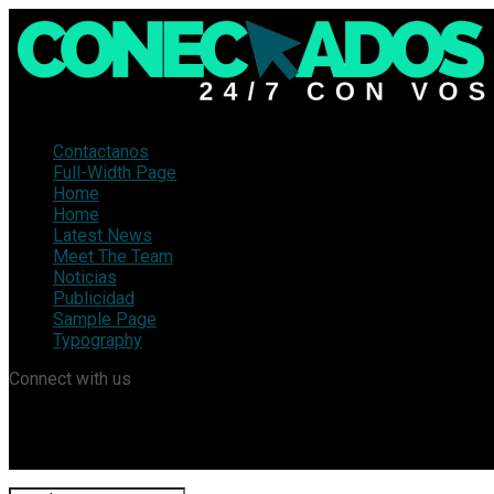
Contactanos
Full-Width Page
Home
Home
Latest News
Meet The Team
Noticias
Publicidad
Sample Page
Typography
Connect with us