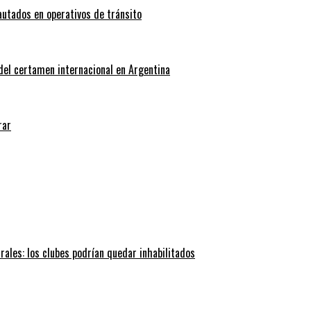
autados en operativos de tránsito
 del certamen internacional en Argentina
rar
trales: los clubes podrían quedar inhabilitados