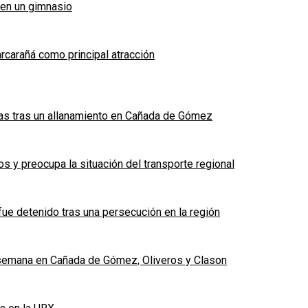
 en un gimnasio
arcarañá como principal atracción
das tras un allanamiento en Cañada de Gómez
 y preocupa la situación del transporte regional
fue detenido tras una persecución en la región
e semana en Cañada de Gómez, Oliveros y Clason