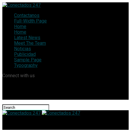
Contactanos
Full-Width Page
Home
Home
Latest News
Meet The Team
Noticias
Publicidad
Sample Page
Typography
Connect with us
Conectados 247