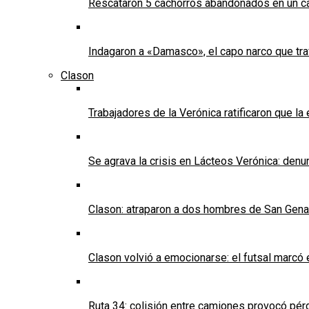
Rescataron 5 cachorros abandonados en un ca
Indagaron a «Damasco», el capo narco que tra
Clason
Trabajadores de la Verónica ratificaron que l
Se agrava la crisis en Lácteos Verónica: denun
Clason: atraparon a dos hombres de San Genaro 
Clason volvió a emocionarse: el futsal marcó e
Ruta 34: colisión entre camiones provocó pérd