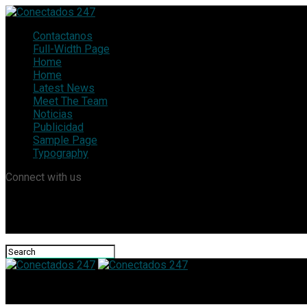
Contactanos
Full-Width Page
Home
Home
Latest News
Meet The Team
Noticias
Publicidad
Sample Page
Typography
Connect with us
Conectados 247