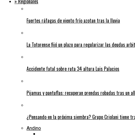
» Regionales
Fuertes ráfagas de viento frío azotan tras la lluvia
La Totorense fijó un plazo para regularizar las deudas arbi
Accidente fatal sobre ruta 34 altura Luis Palacios
Pijamas y pantuflas: recuperan prendas robadas tras un 
¿Pensando en la próxima siembra? Grupo Criolani tiene tr
Andino