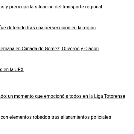
 y preocupa la situación del transporte regional
fue detenido tras una persecución en la región
e semana en Cañada de Gómez, Oliveros y Clason
s en la URX
ado: un momento que emocionó a todos en la Liga Totorense
 con elementos robados tras allanamientos policiales