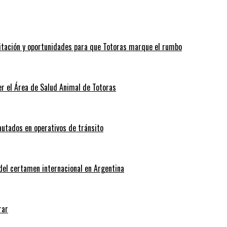
itación y oportunidades para que Totoras marque el rumbo
r el Área de Salud Animal de Totoras
autados en operativos de tránsito
 del certamen internacional en Argentina
rar