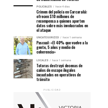
POLICIALES
hace 4 días
Crimen del policía en Carcarañá:
ofrecen $10 millones de
recompensa a quienes aporten
datos sobre más involucrados en
el ataque
UNCATEGORIZED
hace 1 semana
Pascual: «El 40% que vuelve a la
gente, 5 años y medio de
coherencia»
LOCALES
hace 1 semana
Totoras destruyó decenas de
caños de escape ilegales
incautados en operativos de
tránsito
PUBLICIDAD