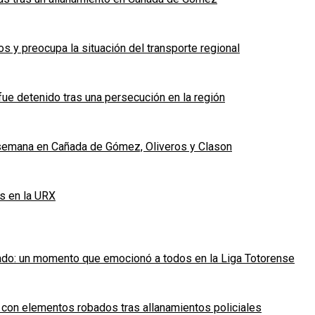
 y preocupa la situación del transporte regional
fue detenido tras una persecución en la región
e semana en Cañada de Gómez, Oliveros y Clason
s en la URX
ado: un momento que emocionó a todos en la Liga Totorense
 con elementos robados tras allanamientos policiales