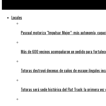
La inflación en Santa Fe durante agosto fue del 4%: los rubros
Locales
Pascual motoriza “Impulsar Mujer”: más autonomía, capac
Más de 600 vecinos acompañaron un pedido para fortalece
Totoras destruyó decenas de caños de escape ilegales inc
Totoras será sede histórica del Flat Track: la primera vez