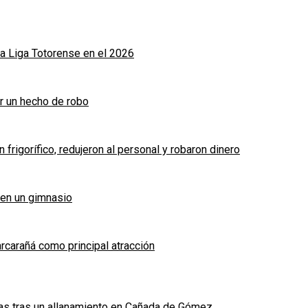
a Liga Totorense en el 2026
r un hecho de robo
frigorífico, redujeron al personal y robaron dinero
 en un gimnasio
arcarañá como principal atracción
das tras un allanamiento en Cañada de Gómez