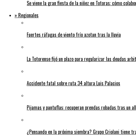
Se viene la gran fiesta de la niñez en Totoras: cómo colabo
» Regionales
Fuertes ráfagas de viento frío azotan tras la lluvia
La Totorense fijó un plazo para regularizar las deudas arbi
Accidente fatal sobre ruta 34 altura Luis Palacios
Pijamas y pantuflas: recuperan prendas robadas tras un 
¿Pensando en la próxima siembra? Grupo Criolani tiene tr