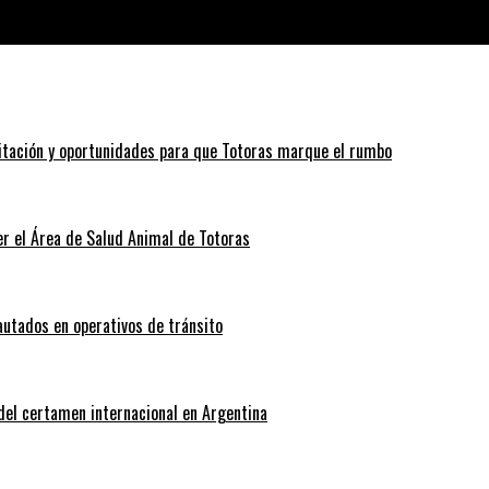
 que más subieron
itación y oportunidades para que Totoras marque el rumbo
r el Área de Salud Animal de Totoras
autados en operativos de tránsito
 del certamen internacional en Argentina