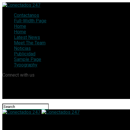
Contactanos
Full-Width Page
Home
Home
Latest News
Meet The Team
Noticias
Publicidad
Sample Page
Typography
Connect with us
Conectados 247