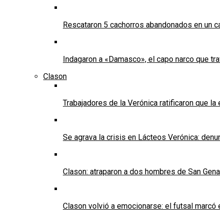
Rescataron 5 cachorros abandonados en un ca
Indagaron a «Damasco», el capo narco que tra
Clason
Trabajadores de la Verónica ratificaron que l
Se agrava la crisis en Lácteos Verónica: denun
Clason: atraparon a dos hombres de San Genaro 
Clason volvió a emocionarse: el futsal marcó e