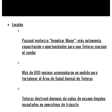
Nación convoca a una reunión para destrabar el paro de
colectivos de este martes
Locales
Pascual motoriza “Impulsar Mujer”: más autonomía,
capacitación y oportunidades para que Totoras marque
el rumbo
Más de 600 vecinos acompañaron un pedido para
fortalecer el Área de Salud Animal de Totoras
Totoras destruyó decenas de caños de escape ilegales
incautados en operativos de tránsito