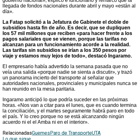
gobierno nacional», explicó e funcionario y remarcó que la
llegada de fondos nacionales durante abril y mayo «están al
día».
La Fatap solicitó a la Jefatura de Gabinete el doble de
subsidios hasta fin de año. Es decir, que se dupliquen
los 57 mil millones que reciben «para hacer frente a los
pagos salariales que se vienen, porque las tarifas no
alcanzan para un funcionamiento acorde a la realidad.
Las tarifas sin subsidios se irían a los 350 pesos por
viaje y estamos muy lejos de todo», destacó Ingaramo.
El empresario había advertido la semana pasada que no
veía una salida «porque nadie se sienta a discutir», y trazó
un panorama incierto del transporte al señalar que
autoridades nacionales, provinciales y municipales nunca se
han reunido en la mesa paritaria.
Ingaramo anticipó lo que podría suceder en las próximas
horas. «Nos van a citar para el lunes, que es cuando termina
la conciliación, y el martes seguramente habrá paro en todo
el país. Y lo creo porque no se está alcanzando ningún
acuerdo ni el el Amba ni en el interior».
Relacionadas
Guemes
Paro de Transporte
UTA
Lo que sigue