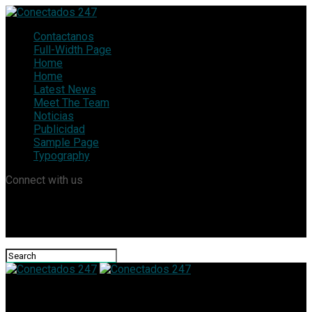
Contactanos
Full-Width Page
Home
Home
Latest News
Meet The Team
Noticias
Publicidad
Sample Page
Typography
Connect with us
Conectados 247