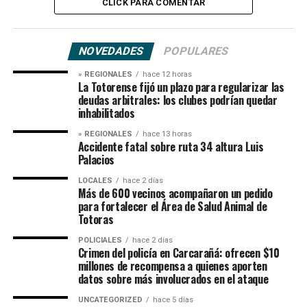
CLICK PARA COMENTAR
NOVEDADES
POPULARES
» REGIONALES
hace 12 horas
La Totorense fijó un plazo para regularizar las
deudas arbitrales: los clubes podrían quedar
inhabilitados
» REGIONALES
hace 13 horas
Accidente fatal sobre ruta 34 altura Luis
Palacios
LOCALES
hace 2 días
Más de 600 vecinos acompañaron un pedido
para fortalecer el Área de Salud Animal de
Totoras
POLICIALES
hace 2 días
Crimen del policía en Carcarañá: ofrecen $10
millones de recompensa a quienes aporten
datos sobre más involucrados en el ataque
UNCATEGORIZED
hace 5 días