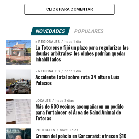
CLICK PARA COMENTAR
NOVEDADES
POPULARES
» REGIONALES
hace 1 día
La Totorense fijó un plazo para regularizar las
deudas arbitrales: los clubes podrían quedar
inhabilitados
» REGIONALES
hace 1 día
Accidente fatal sobre ruta 34 altura Luis
Palacios
LOCALES
hace 3 días
Más de 600 vecinos acompañaron un pedido
para fortalecer el Área de Salud Animal de
Totoras
POLICIALES
hace 3 días
Crimen del policía en Carcarañá: ofrecen $10