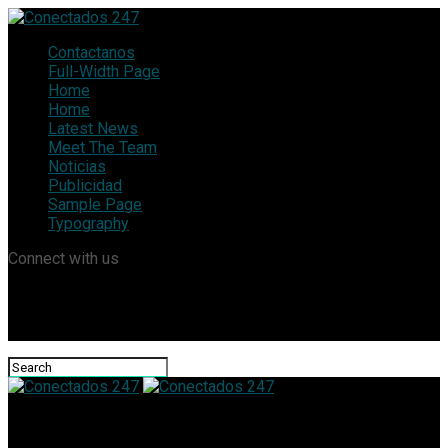
Contactanos
Full-Width Page
Home
Home
Latest News
Meet The Team
Noticias
Publicidad
Sample Page
Typography
Connect with us
Conectados 247