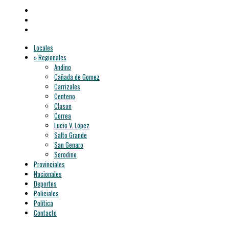
Locales
» Regionales
Andino
Cañada de Gomez
Carrizales
Centeno
Clason
Correa
Lucio V. López
Salto Grande
San Genaro
Serodino
Provinciales
Nacionales
Deportes
Policiales
Política
Contacto