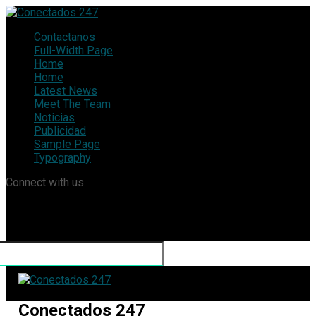
Contactanos
Full-Width Page
Home
Home
Latest News
Meet The Team
Noticias
Publicidad
Sample Page
Typography
Connect with us
Conectados 247