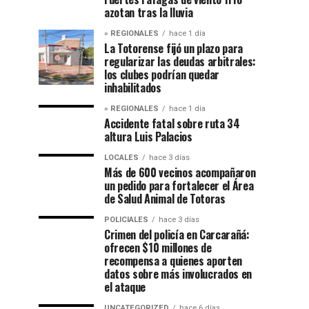
azotan tras la lluvia
» REGIONALES
hace 1 día
La Totorense fijó un plazo para
regularizar las deudas arbitrales:
los clubes podrían quedar
inhabilitados
» REGIONALES
hace 1 día
Accidente fatal sobre ruta 34
altura Luis Palacios
LOCALES
hace 3 días
Más de 600 vecinos acompañaron
un pedido para fortalecer el Área
de Salud Animal de Totoras
POLICIALES
hace 3 días
Crimen del policía en Carcarañá:
ofrecen $10 millones de
recompensa a quienes aporten
datos sobre más involucrados en
el ataque
UNCATEGORIZED
hace 6 días