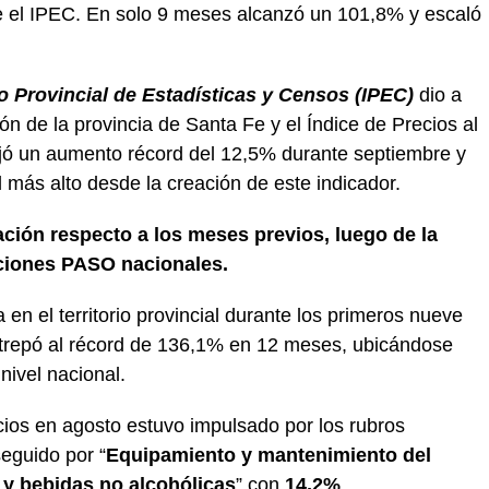
e el IPEC. En solo 9 meses alcanzó un 101,8% y escaló
to Provincial de Estadísticas y Censos (IPEC)
dio a
ión de la provincia de Santa Fe y el Índice de Precios al
jó un aumento récord del 12,5% durante septiembre y
 más alto desde la creación de este indicador.
ación respecto a los meses previos, luego de la
cciones PASO nacionales.
 en el territorio provincial durante los primeros nueve
trepó al récord de 136,1% en 12 meses, ubicándose
ivel nacional.
cios en agosto estuvo impulsado por los rubros
seguido por “
Equipamiento y mantenimiento del
 y bebidas no alcohólicas
” con
14,2%
.