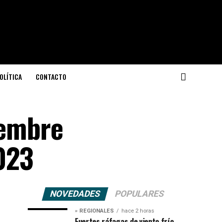
OLÍTICA
CONTACTO
iembre
023
NOVEDADES
POPULARES
» REGIONALES
hace 2 horas
Fuertes ráfagas de viento frío