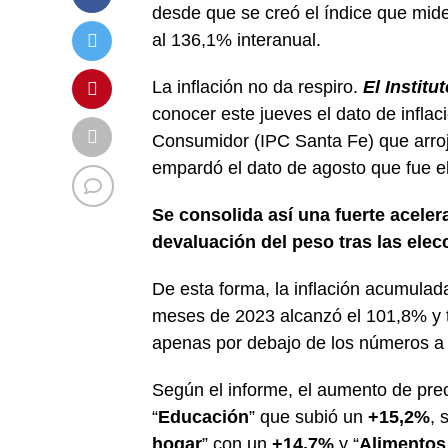
desde que se creó el índice que mid
al 136,1% interanual.
La inflación no da respiro.
El Institu
conocer este jueves el dato de inflac
Consumidor (IPC Santa Fe) que arro
empardó el dato de agosto que fue el
Se consolida así una fuerte aceler
devaluación del peso tras las ele
De esta forma, la inflación acumulada
meses de 2023 alcanzó el 101,8% y 
apenas por debajo de los números a n
Según el informe, el aumento de pre
“
Educación
” que subió un
+15,2%
, 
hogar
” con un
+14,7%
y “
Alimentos