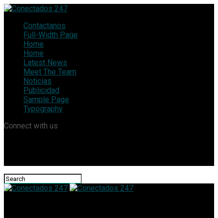
Contactanos
Full-Width Page
Home
Home
Latest News
Meet The Team
Noticias
Publicidad
Sample Page
Typography
Connect with us
Conectados 247