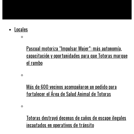
Rasetto destaca la firma de convenios clave para el desarrollo
de Iriondo
Locales
Pascual motoriza “Impulsar Mujer”: más autonomía,
capacitación y oportunidades para que Totoras marque
el rumbo
Más de 600 vecinos acompañaron un pedido para
fortalecer el Área de Salud Animal de Totoras
Totoras destruyó decenas de caños de escape ilegales
incautados en operativos de tránsito