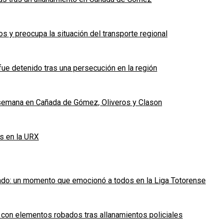
 y preocupa la situación del transporte regional
fue detenido tras una persecución en la región
e semana en Cañada de Gómez, Oliveros y Clason
s en la URX
ado: un momento que emocionó a todos en la Liga Totorense
 con elementos robados tras allanamientos policiales