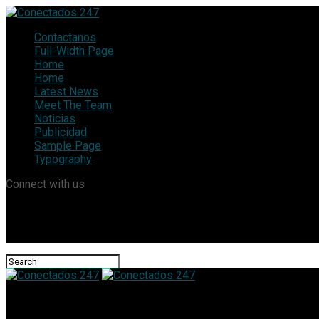
Contactanos
Full-Width Page
Home
Home
Latest News
Meet The Team
Noticias
Publicidad
Sample Page
Typography
Connect with us
Conectados 247