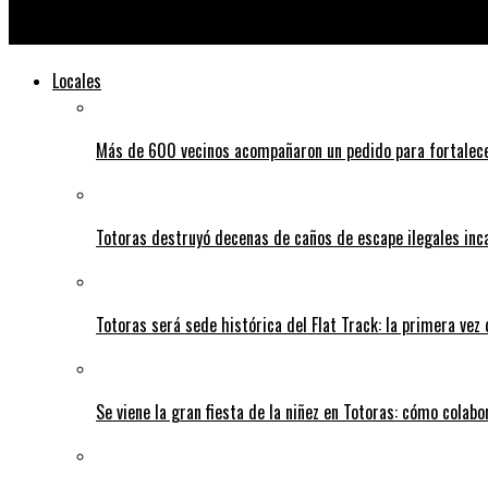
«Rock & Riel»: un festival en San Genaro para disfrutar en famil
Locales
Más de 600 vecinos acompañaron un pedido para fortalece
Totoras destruyó decenas de caños de escape ilegales inc
Totoras será sede histórica del Flat Track: la primera vez
Se viene la gran fiesta de la niñez en Totoras: cómo colabo