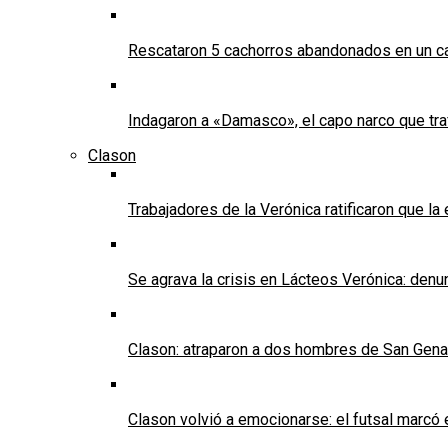
Rescataron 5 cachorros abandonados en un ca
Indagaron a «Damasco», el capo narco que tra
Clason
Trabajadores de la Verónica ratificaron que l
Se agrava la crisis en Lácteos Verónica: denun
Clason: atraparon a dos hombres de San Genaro 
Clason volvió a emocionarse: el futsal marcó e