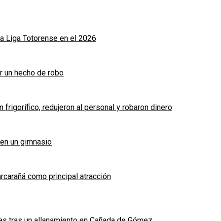
a Liga Totorense en el 2026
r un hecho de robo
frigorífico, redujeron al personal y robaron dinero
 en un gimnasio
arcarañá como principal atracción
das tras un allanamiento en Cañada de Gómez