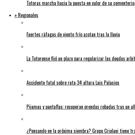
Totoras marcha hacia la puesta en valor de su cementerio
» Regionales
Fuertes ráfagas de viento frío azotan tras la lluvia
La Totorense fijó un plazo para regularizar las deudas arbi
Accidente fatal sobre ruta 34 altura Luis Palacios
Pijamas y pantuflas: recuperan prendas robadas tras un 
¿Pensando en la próxima siembra? Grupo Criolani tiene tr