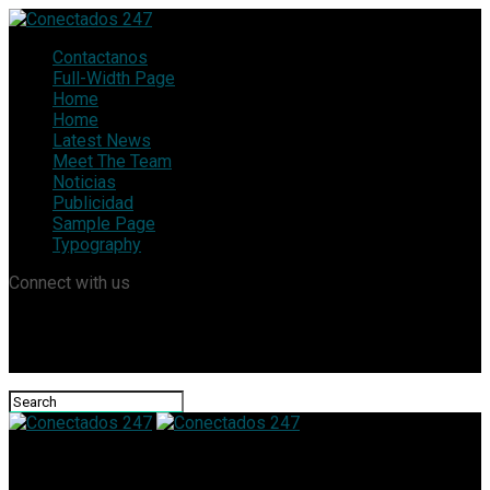
Contactanos
Full-Width Page
Home
Home
Latest News
Meet The Team
Noticias
Publicidad
Sample Page
Typography
Connect with us
Conectados 247