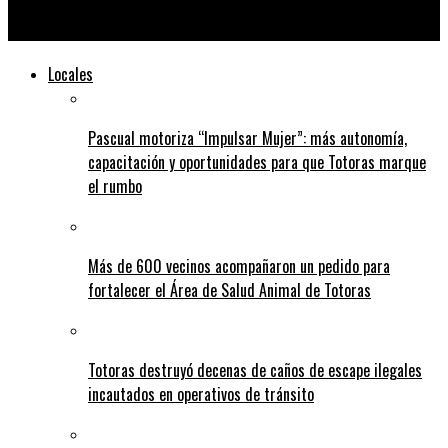
Se define si Timbuense ingresa a la Liga Totorense
Locales
Pascual motoriza “Impulsar Mujer”: más autonomía,
capacitación y oportunidades para que Totoras marque
el rumbo
Más de 600 vecinos acompañaron un pedido para
fortalecer el Área de Salud Animal de Totoras
Totoras destruyó decenas de caños de escape ilegales
incautados en operativos de tránsito