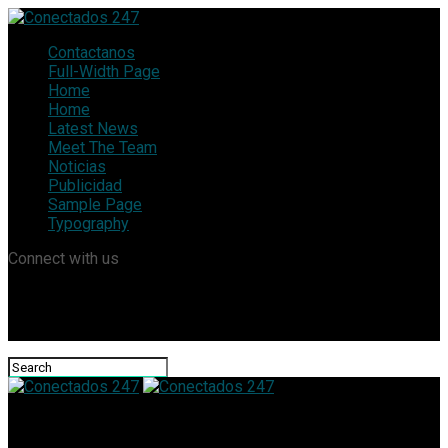
Contactanos
Full-Width Page
Home
Home
Latest News
Meet The Team
Noticias
Publicidad
Sample Page
Typography
Connect with us
Conectados 247