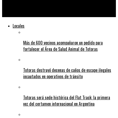
Siniestro sobre ruta 91 entre un camión y una moto: el
motociclista resultó herido
Locales
Más de 600 vecinos acompañaron un pedido para
fortalecer el Área de Salud Animal de Totoras
Totoras destruyó decenas de caños de escape ilegales
incautados en operativos de tránsito
Totoras será sede histórica del Flat Track: la primera
vez del certamen internacional en Argentina