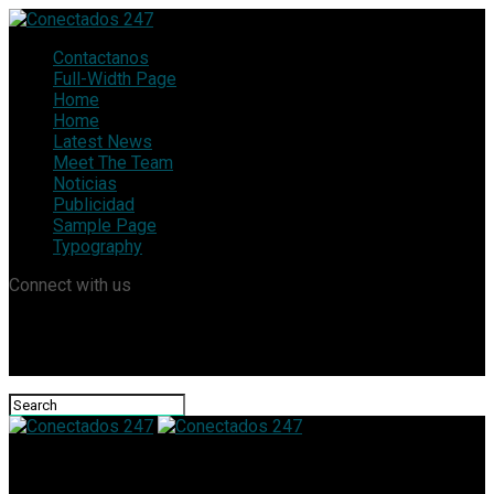
Contactanos
Full-Width Page
Home
Home
Latest News
Meet The Team
Noticias
Publicidad
Sample Page
Typography
Connect with us
Conectados 247