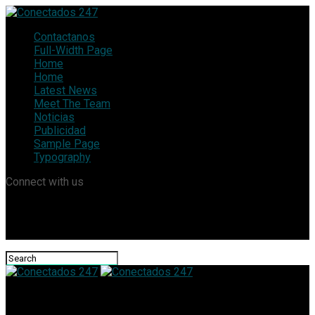
Contactanos
Full-Width Page
Home
Home
Latest News
Meet The Team
Noticias
Publicidad
Sample Page
Typography
Connect with us
Conectados 247