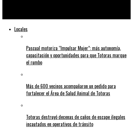
«Todos podemos ser útiles»: lanzaron la primera campaña del
programa de Rotary, Interact
Locales
Pascual motoriza “Impulsar Mujer”: más autonomía,
capacitación y oportunidades para que Totoras marque
el rumbo
Más de 600 vecinos acompañaron un pedido para
fortalecer el Área de Salud Animal de Totoras
Totoras destruyó decenas de caños de escape ilegales
incautados en operativos de tránsito