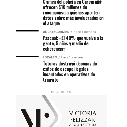
Crimen del policía en Carcarañá:
ofrecen $10 millones de
recompensa a quienes aporten
datos sobre más involucrados en
el ataque
UNCATEGORIZED
hace 1 semana
Pascual: «El 40% que vuelve a la
gente, 5 años y medio de
coherencia»
LOCALES
hace 1 semana
Totoras destruyó decenas de
caños de escape ilegales
incautados en operativos de
tránsito
PUBLICIDAD