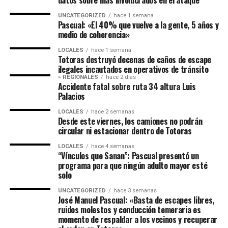
datos sobre más involucrados en el ataque
UNCATEGORIZED
hace 1 semana
Pascual: «El 40% que vuelve a la gente, 5 años y
medio de coherencia»
LOCALES
hace 1 semana
Totoras destruyó decenas de caños de escape
ilegales incautados en operativos de tránsito
» REGIONALES
hace 2 días
Accidente fatal sobre ruta 34 altura Luis
Palacios
LOCALES
hace 2 semanas
Desde este viernes, los camiones no podrán
circular ni estacionar dentro de Totoras
LOCALES
hace 4 semanas
“Vínculos que Sanan”: Pascual presentó un
programa para que ningún adulto mayor esté
solo
UNCATEGORIZED
hace 3 semanas
José Manuel Pascual: «Basta de escapes libres,
ruidos molestos y conducción temeraria es
momento de respaldar a los vecinos y recuperar