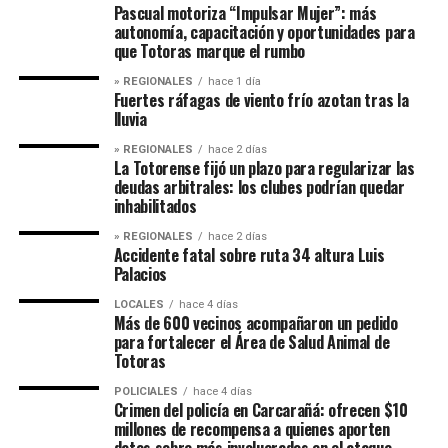
Pascual motoriza “Impulsar Mujer”: más
autonomía, capacitación y oportunidades para
que Totoras marque el rumbo
» REGIONALES
hace 1 día
Fuertes ráfagas de viento frío azotan tras la
lluvia
» REGIONALES
hace 2 días
La Totorense fijó un plazo para regularizar las
deudas arbitrales: los clubes podrían quedar
inhabilitados
» REGIONALES
hace 2 días
Accidente fatal sobre ruta 34 altura Luis
Palacios
LOCALES
hace 4 días
Más de 600 vecinos acompañaron un pedido
para fortalecer el Área de Salud Animal de
Totoras
POLICIALES
hace 4 días
Crimen del policía en Carcarañá: ofrecen $10
millones de recompensa a quienes aporten