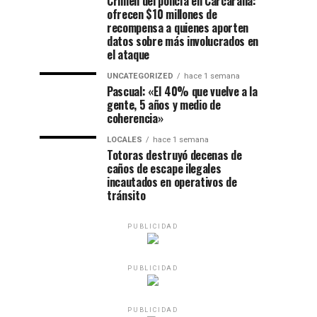
Crimen del policía en Carcarañá:
ofrecen $10 millones de
recompensa a quienes aporten
datos sobre más involucrados en
el ataque
UNCATEGORIZED
hace 1 semana
Pascual: «El 40% que vuelve a la
gente, 5 años y medio de
coherencia»
LOCALES
hace 1 semana
Totoras destruyó decenas de
caños de escape ilegales
incautados en operativos de
tránsito
PUBLICIDAD
PUBLICIDAD
PUBLICIDAD