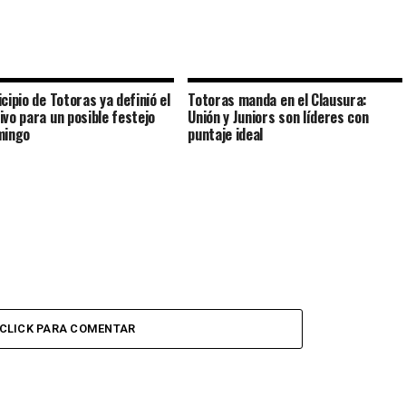
cipio de Totoras ya definió el
Totoras manda en el Clausura:
ivo para un posible festejo
Unión y Juniors son líderes con
mingo
puntaje ideal
CLICK PARA COMENTAR