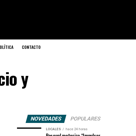
OLÍTICA
CONTACTO
cio y
NOVEDADES
POPULARES
LOCALES
hace 24 horas
Pascual motoriza “Impulsar