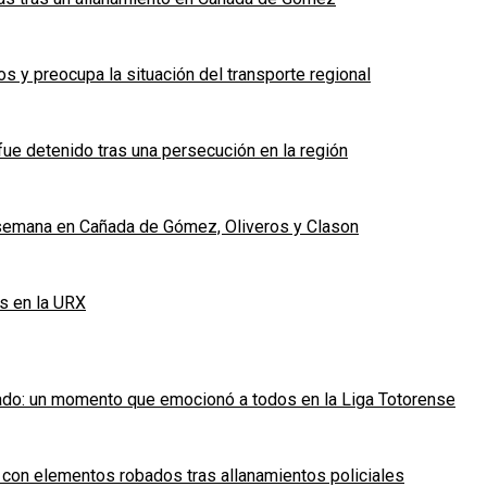
 y preocupa la situación del transporte regional
fue detenido tras una persecución en la región
e semana en Cañada de Gómez, Oliveros y Clason
s en la URX
ado: un momento que emocionó a todos en la Liga Totorense
 con elementos robados tras allanamientos policiales