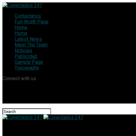
Contactanos
Full-Width Page
Home
Home
Latest News
Meet The Team
Noticias
Publicidad
Sample Page
Typography
Connect with us
Conectados 247