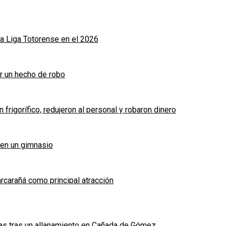
a Liga Totorense en el 2026
r un hecho de robo
frigorífico, redujeron al personal y robaron dinero
 en un gimnasio
arcarañá como principal atracción
das tras un allanamiento en Cañada de Gómez