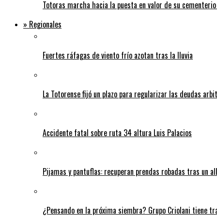
Totoras marcha hacia la puesta en valor de su cementerio
» Regionales
Fuertes ráfagas de viento frío azotan tras la lluvia
La Totorense fijó un plazo para regularizar las deudas arbi
Accidente fatal sobre ruta 34 altura Luis Palacios
Pijamas y pantuflas: recuperan prendas robadas tras un 
¿Pensando en la próxima siembra? Grupo Criolani tiene tr