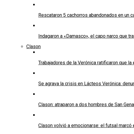
Rescataron 5 cachorros abandonados en un ca
Indagaron a «Damasco», el capo narco que tra
Clason
Trabajadores de la Verónica ratificaron que l
Se agrava la crisis en Lácteos Verónica: denun
Clason: atraparon a dos hombres de San Genaro 
Clason volvió a emocionarse: el futsal marcó e