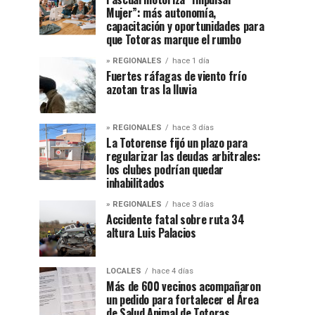
Mujer”: más autonomía,
capacitación y oportunidades para
que Totoras marque el rumbo
» REGIONALES
hace 1 día
Fuertes ráfagas de viento frío
azotan tras la lluvia
» REGIONALES
hace 3 días
La Totorense fijó un plazo para
regularizar las deudas arbitrales:
los clubes podrían quedar
inhabilitados
» REGIONALES
hace 3 días
Accidente fatal sobre ruta 34
altura Luis Palacios
LOCALES
hace 4 días
Más de 600 vecinos acompañaron
un pedido para fortalecer el Área
de Salud Animal de Totoras