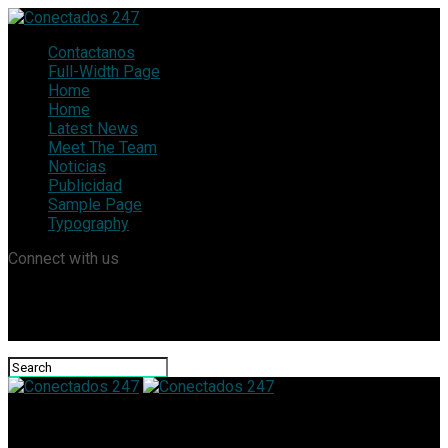
Contactanos
Full-Width Page
Home
Home
Latest News
Meet The Team
Noticias
Publicidad
Sample Page
Typography
Connect with us
Conectados 247