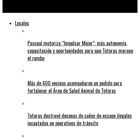
Un clásico empatado en una fecha más que emocionante
Locales
Pascual motoriza “Impulsar Mujer”: más autonomía,
capacitación y oportunidades para que Totoras marque
el rumbo
Más de 600 vecinos acompañaron un pedido para
fortalecer el Área de Salud Animal de Totoras
Totoras destruyó decenas de caños de escape ilegales
incautados en operativos de tránsito