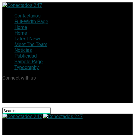
Contactanos
Full-Width Page
Home
Home
Latest News
Meet The Team
Noticias
Publicidad
Sample Page
Typography
Connect with us
Conectados 247