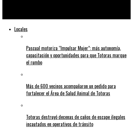
Vuelco de un camión en la Ruta 34: el conductor resultó con
heridas leves
Locales
Pascual motoriza “Impulsar Mujer”: más autonomía,
capacitación y oportunidades para que Totoras marque
el rumbo
Más de 600 vecinos acompañaron un pedido para
fortalecer el Área de Salud Animal de Totoras
Totoras destruyó decenas de caños de escape ilegales
incautados en operativos de tránsito