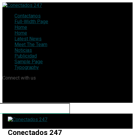
Contactanos
Full-Width Page
Home
Home
Latest News
Meet The Team
Noticias
Publicidad
Sample Page
Typography
Connect with us
Conectados 247