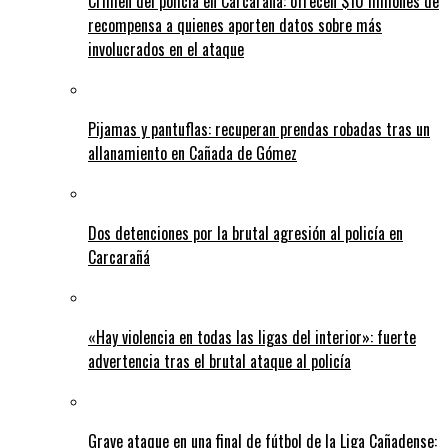
Crimen del policía en Carcarañá: ofrecen $10 millones de
recompensa a quienes aporten datos sobre más
involucrados en el ataque
Pijamas y pantuflas: recuperan prendas robadas tras un
allanamiento en Cañada de Gómez
Dos detenciones por la brutal agresión al policía en
Carcarañá
«Hay violencia en todas las ligas del interior»: fuerte
advertencia tras el brutal ataque al policía
Grave ataque en una final de fútbol de la Liga Cañadense: