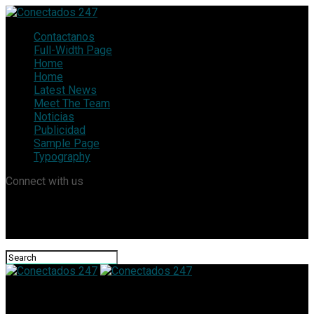
Contactanos
Full-Width Page
Home
Home
Latest News
Meet The Team
Noticias
Publicidad
Sample Page
Typography
Connect with us
Conectados 247