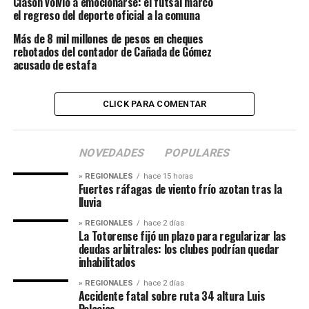
Clason volvió a emocionarse: el futsal marcó
el regreso del deporte oficial a la comuna
Más de 8 mil millones de pesos en cheques
rebotados del contador de Cañada de Gómez
acusado de estafa
CLICK PARA COMENTAR
NOVEDADES
POPULARES
» REGIONALES
hace 15 horas
Fuertes ráfagas de viento frío azotan tras la
lluvia
» REGIONALES
hace 2 días
La Totorense fijó un plazo para regularizar las
deudas arbitrales: los clubes podrían quedar
inhabilitados
» REGIONALES
hace 2 días
Accidente fatal sobre ruta 34 altura Luis