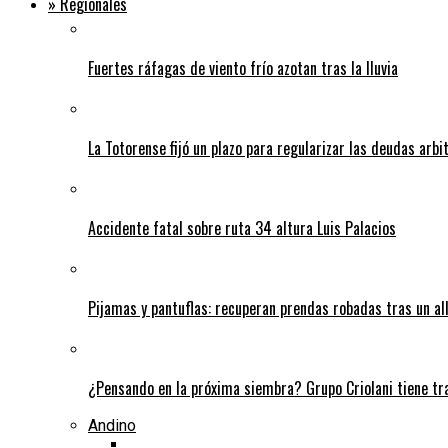
» Regionales
Fuertes ráfagas de viento frío azotan tras la lluvia
La Totorense fijó un plazo para regularizar las deudas arbi
Accidente fatal sobre ruta 34 altura Luis Palacios
Pijamas y pantuflas: recuperan prendas robadas tras un 
¿Pensando en la próxima siembra? Grupo Criolani tiene tr
Andino