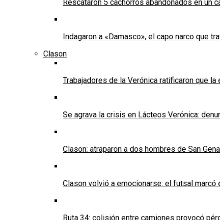
Rescataron 5 cachorros abandonados en un ca
Indagaron a «Damasco», el capo narco que tra
Clason
Trabajadores de la Verónica ratificaron que l
Se agrava la crisis en Lácteos Verónica: denun
Clason: atraparon a dos hombres de San Genaro 
Clason volvió a emocionarse: el futsal marcó e
Ruta 34: colisión entre camiones provocó pérd