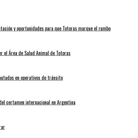
itación y oportunidades para que Totoras marque el rumbo
r el Área de Salud Animal de Totoras
autados en operativos de tránsito
 del certamen internacional en Argentina
rar