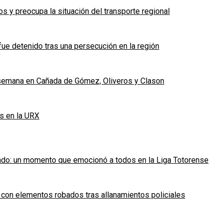
 y preocupa la situación del transporte regional
fue detenido tras una persecución en la región
e semana en Cañada de Gómez, Oliveros y Clason
s en la URX
ado: un momento que emocionó a todos en la Liga Totorense
 con elementos robados tras allanamientos policiales