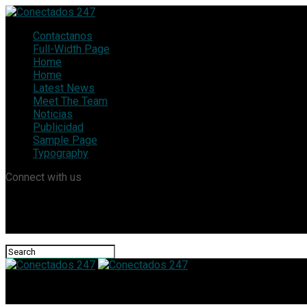
Contactanos
Full-Width Page
Home
Home
Latest News
Meet The Team
Noticias
Publicidad
Sample Page
Typography
Connect with us
Conectados 247