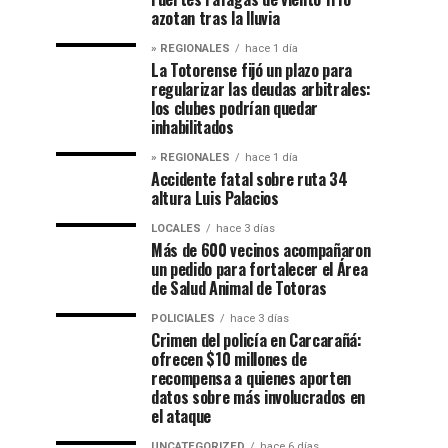
azotan tras la lluvia
» REGIONALES
hace 1 día
La Totorense fijó un plazo para
regularizar las deudas arbitrales:
los clubes podrían quedar
inhabilitados
» REGIONALES
hace 1 día
Accidente fatal sobre ruta 34
altura Luis Palacios
LOCALES
hace 3 días
Más de 600 vecinos acompañaron
un pedido para fortalecer el Área
de Salud Animal de Totoras
POLICIALES
hace 3 días
Crimen del policía en Carcarañá:
ofrecen $10 millones de
recompensa a quienes aporten
datos sobre más involucrados en
el ataque
UNCATEGORIZED
hace 6 días