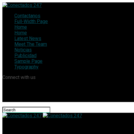
Contactanos
Full-Width Page
Home
Home
Latest News
Meet The Team
Noticias
Publicidad
Sample Page
Typography
Connect with us
Conectados 247