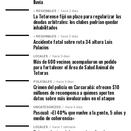
lluvia
» REGIONALES
hace 2 días
La Totorense fijó un plazo para regularizar las
deudas arbitrales: los clubes podrían quedar
inhabilitados
» REGIONALES
hace 2 días
Accidente fatal sobre ruta 34 altura Luis
Palacios
LOCALES
hace 3 días
Más de 600 vecinos acompañaron un pedido
para fortalecer el Área de Salud Animal de
Totoras
POLICIALES
hace 3 días
Crimen del policía en Carcarañá: ofrecen $10
millones de recompensa a quienes aporten
datos sobre más involucrados en el ataque
UNCATEGORIZED
hace 6 días
Pascual: «El 40% que vuelve a la gente, 5 años y
medio de coherencia»
LOCALES
hace 1 semana