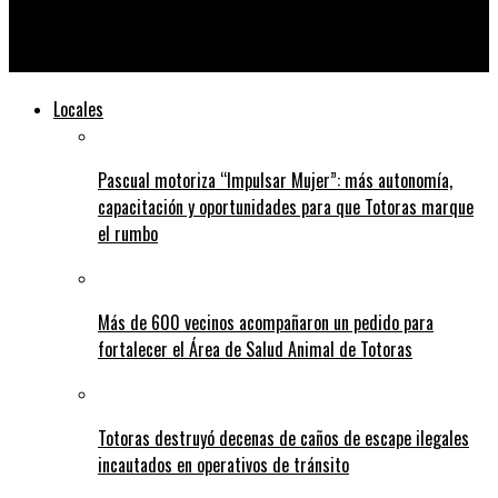
Alivio en la región: Registro de lluvia de este jueves localidad
por localidad
Locales
Pascual motoriza “Impulsar Mujer”: más autonomía,
capacitación y oportunidades para que Totoras marque
el rumbo
Más de 600 vecinos acompañaron un pedido para
fortalecer el Área de Salud Animal de Totoras
Totoras destruyó decenas de caños de escape ilegales
incautados en operativos de tránsito