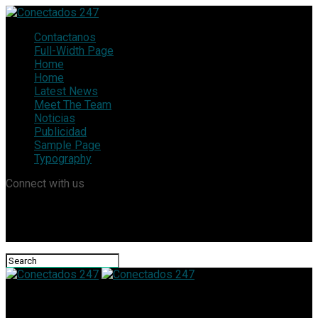
Contactanos
Full-Width Page
Home
Home
Latest News
Meet The Team
Noticias
Publicidad
Sample Page
Typography
Connect with us
Conectados 247