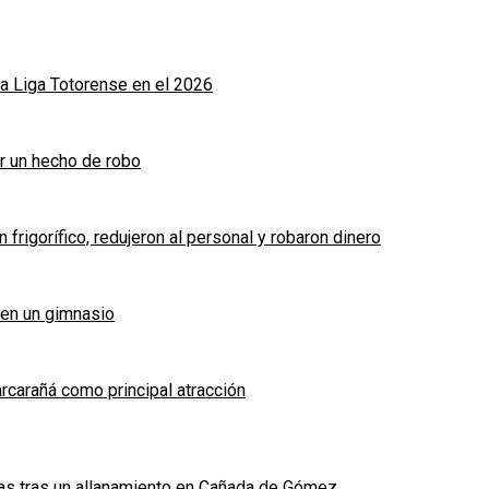
a Liga Totorense en el 2026
r un hecho de robo
frigorífico, redujeron al personal y robaron dinero
 en un gimnasio
arcarañá como principal atracción
das tras un allanamiento en Cañada de Gómez