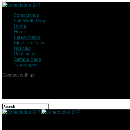
Contactanos
Full-Width Page
Home
Home
Latest News
Meet The Team
Noticias
Publicidad
Sample Page
Typography
Connect with us
Conectados 247