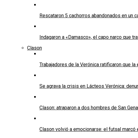
Rescataron 5 cachorros abandonados en un ca
Indagaron a «Damasco», el capo narco que tra
Clason
Trabajadores de la Verónica ratificaron que l
Se agrava la crisis en Lácteos Verónica: denun
Clason: atraparon a dos hombres de San Genaro 
Clason volvió a emocionarse: el futsal marcó e