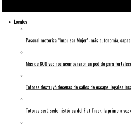
Allanaron una vivienda en Correa: Aprehendieron a un hombre y 
Locales
Pascual motoriza “Impulsar Mujer”: más autonomía, capac
Más de 600 vecinos acompañaron un pedido para fortalece
Totoras destruyó decenas de caños de escape ilegales inc
Totoras será sede histórica del Flat Track: la primera vez