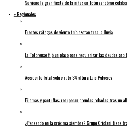
Se viene la gran fiesta de la niñez en Totoras: cómo colabo
» Regionales
Fuertes ráfagas de viento frío azotan tras la lluvia
La Totorense fijó un plazo para regularizar las deudas arbi
Accidente fatal sobre ruta 34 altura Luis Palacios
Pijamas y pantuflas: recuperan prendas robadas tras un 
¿Pensando en la próxima siembra? Grupo Criolani tiene tr