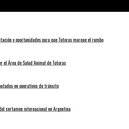
secuestraron celulares
itación y oportunidades para que Totoras marque el rumbo
r el Área de Salud Animal de Totoras
autados en operativos de tránsito
 del certamen internacional en Argentina