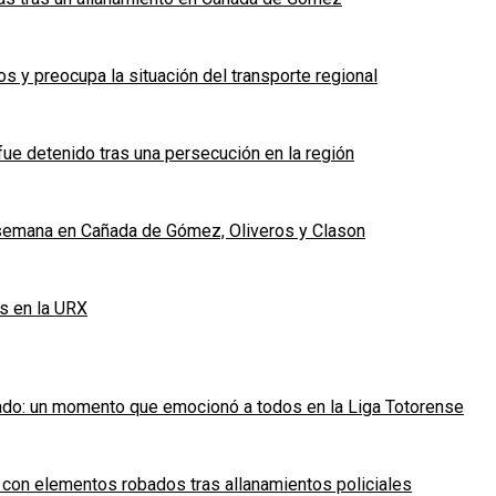
 y preocupa la situación del transporte regional
fue detenido tras una persecución en la región
e semana en Cañada de Gómez, Oliveros y Clason
s en la URX
ado: un momento que emocionó a todos en la Liga Totorense
 con elementos robados tras allanamientos policiales