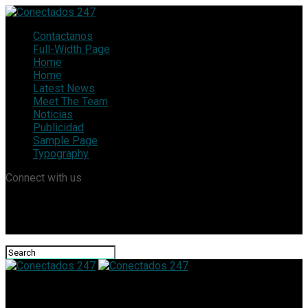
Contactanos
Full-Width Page
Home
Home
Latest News
Meet The Team
Noticias
Publicidad
Sample Page
Typography
Connect with us
Conectados 247