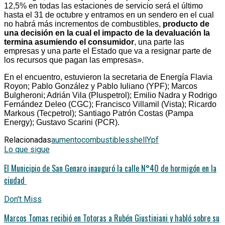
12,5% en todas las estaciones de servicio será el último
hasta el 31 de octubre y entramos en un sendero en el cual
no habrá más incrementos de combustibles,
producto de
una decisión en la cual el impacto de la devaluación la
termina asumiendo el consumidor
, una parte las
empresas y una parte el Estado que va a resignar parte de
los recursos que pagan las empresas».
En el encuentro, estuvieron la secretaria de Energía Flavia
Royon; Pablo González y Pablo Iuliano (YPF); Marcos
Bulgheroni; Adrián Vila (Pluspetrol); Emilio Nadra y Rodrigo
Fernández Deleo (CGC); Francisco Villamil (Vista); Ricardo
Markous (Tecpetrol); Santiago Patrón Costas (Pampa
Energy); Gustavo Scarini (PCR).
Relacionadas
aumento
combustibles
shell
Ypf
Lo que sigue
El Municipio de San Genaro inauguró la calle N°40 de hormigón en la
ciudad
Don't Miss
Marcos Tomas recibió en Totoras a Rubén Giustiniani y habló sobre su