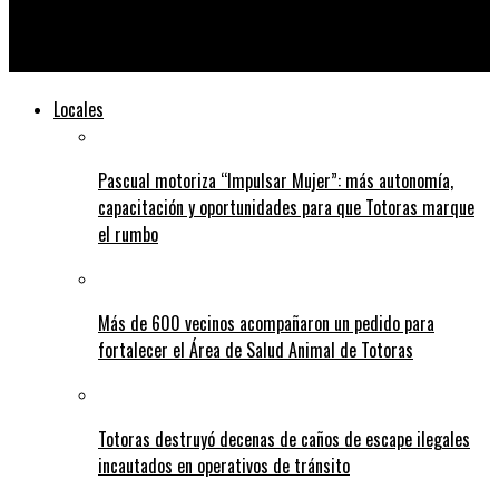
Anunciaron el congelamiento de los precios de los
combustibles hasta el 31 de octubre
Locales
Pascual motoriza “Impulsar Mujer”: más autonomía,
capacitación y oportunidades para que Totoras marque
el rumbo
Más de 600 vecinos acompañaron un pedido para
fortalecer el Área de Salud Animal de Totoras
Totoras destruyó decenas de caños de escape ilegales
incautados en operativos de tránsito