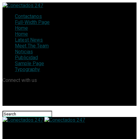
Contactanos
Full-Width Page
Home
Home
Latest News
Meet The Team
Noticias
Publicidad
Sample Page
Typography
Connect with us
Conectados 247